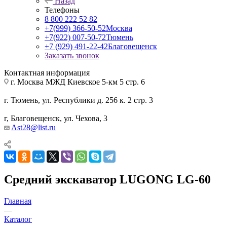
Назад
Телефоны
8 800 222 52 82
+7(999) 366-50-52
Москва
+7(922) 007-50-72
Тюмень
+7 (929) 491-22-42
Благовещенск
Заказать звонок
Контактная информация
г. Москва МЖД Киевское 5-км 5 стр. 6
г. Тюмень, ул. Республики д. 256 к. 2 стр. 3
г, Благовещенск, ул. Чехова, 3
Ast28@list.ru
Средний экскаватор LUGONG LG-60
Главная
—
Каталог