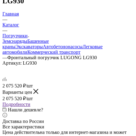
LG930
Главная
—
Каталог
—
Погрузчики
Земснаряды
Башенные
краны
Экскаваторы
Автобетононасосы
Легковые
автомобили
Коммерческий транспорт
—
Фронтальный погрузчик LUGONG LG930
Артикул:
LG930
2 075 520
₽
/шт
Варианты цен
2 075 520
₽
/шт
Подробности
Нашли дешевле?
Доставка по России
Все характеристики
Цена действительна только для интернет-магазина и может