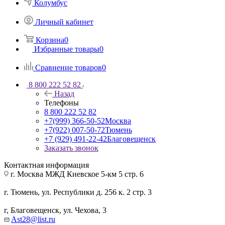
Колумбус
Личный кабинет
Корзина
0
Избранные товары
0
Сравнение товаров
0
8 800 222 52 82
Назад
Телефоны
8 800 222 52 82
+7(999) 366-50-52
Москва
+7(922) 007-50-72
Тюмень
+7 (929) 491-22-42
Благовещенск
Заказать звонок
Контактная информация
г. Москва МЖД Киевское 5-км 5 стр. 6
г. Тюмень, ул. Республики д. 256 к. 2 стр. 3
г, Благовещенск, ул. Чехова, 3
Ast28@list.ru