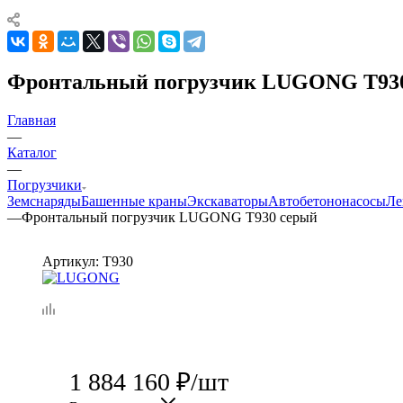
Фронтальный погрузчик LUGONG T93
Главная
—
Каталог
—
Погрузчики
Земснаряды
Башенные краны
Экскаваторы
Автобетононасосы
Ле
—
Фронтальный погрузчик LUGONG T930 серый
Артикул:
T930
1 884 160
₽
/шт